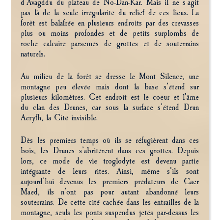
d’Avagddu du plateau de No-Dan-Kar. Mais il ne s’agit
pas là de la seule irrégularité du relief de ces lieux. La
forêt est balafrée en plusieurs endroits par des crevasses
plus ou moins profondes et de petits surplombs de
roche calcaire parsemés de grottes et de souterrains
naturels.
Au milieu de la forêt se dresse le Mont Silence, une
montagne peu élevée mais dont la base s’étend sur
plusieurs kilomètres. Cet endroit est le coeur et l’âme
du clan des Drunes, car sous la surface s’étend Drun
Aeryfh, la Cité invisible.
Dès les premiers temps où ils se réfugièrent dans ces
bois, les Drunes s’abritèrent dans ces grottes. Depuis
lors, ce mode de vie troglodyte est devenu partie
intégrante de leurs rites. Ainsi, même s’ils sont
aujourd’hui devenus les premiers prédateurs de Caer
Maed, ils n’ont pas pour autant abandonné leurs
souterrains. De cette cité cachée dans les entrailles de la
montagne, seuls les ponts suspendus jetés par-dessus les