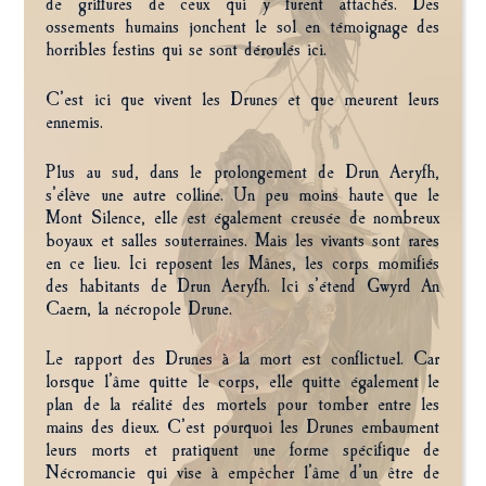
de griffures de ceux qui y furent attachés. Des
ossements humains jonchent le sol en témoignage des
horribles festins qui se sont déroulés ici.
C’est ici que vivent les Drunes et que meurent leurs
ennemis.
Plus au sud, dans le prolongement de Drun Aeryfh,
s’élève une autre colline. Un peu moins haute que le
Mont Silence, elle est également creusée de nombreux
boyaux et salles souterraines. Mais les vivants sont rares
en ce lieu. Ici reposent les Mânes, les corps momifiés
des habitants de Drun Aeryfh. Ici s’étend Gwyrd An
Caern, la nécropole Drune.
Le rapport des Drunes à la mort est conflictuel. Car
lorsque l’âme quitte le corps, elle quitte également le
plan de la réalité des mortels pour tomber entre les
mains des dieux. C’est pourquoi les Drunes embaument
leurs morts et pratiquent une forme spécifique de
Nécromancie qui vise à empêcher l’âme d’un être de