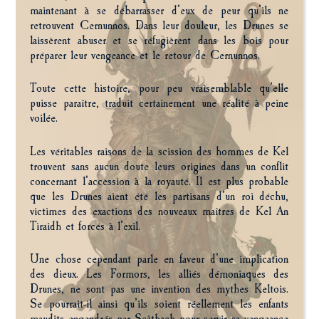
maintenant à se débarrasser d’eux de peur qu’ils ne
retrouvent Cernunnos. Dans leur douleur, les Drunes se
laissèrent abuser et se réfugièrent dans les bois pour
préparer leur vengeance et le retour de Cernunnos.
Toute cette histoire, pour peu vraisemblable qu’elle
puisse paraître, traduit certainement une réalité à peine
voilée.
Les véritables raisons de la scission des hommes de Kel
trouvent sans aucun doute leurs origines dans un conflit
concernant l’accession à la royauté. Il est plus probable
que les Drunes aient été les partisans d’un roi déchu,
victimes des exactions des nouveaux maîtres de Kel An
Tiraidh et forcés à l’exil.
Une chose cependant parle en faveur d’une implication
des dieux. Les Formors, les alliés démoniaques des
Drunes, ne sont pas une invention des mythes Keltois.
Se pourrait-il ainsi qu’ils soient réellement les enfants
maudits engendrés par Scâthach pour servir sa vengeance