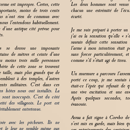
 terme est impropre. Certes, cette
Les deux hommes sont venus s
portante, moins de trois cents
chacun une extrémité de l’écu.
ions n’ont rien de commun avec
écarté.
 nous l’entendons habituellement.
e d’une antique cité prévue pour
Je me suis préparé à porter un c
ts.
j’ai eu la sensation qu’elle « s
saurais définir cette sensation
s se dresse une imposante
l’arme à mon intention était per
gtaine de mètres et ceinte d’une
sans forcer particulièrement, e
 au moins trois mille personnes
comme s’il s’était agi de tissu.
hérie de cette zone se trouvent
 taille, mais plus grands que de
Un murmure a parcouru l’assemb
semblent à des temples, d’autres
porté ce coup, je me sentais i
ents militaires. C’est dans ces
était-ce l’épée qui refusait de 
os hôtes nous ont installés. La
une vive excitation et une env
r sont inoccupés. C’est du
côté
Après quelques secondes, tout
ité des villageois. Le
port est
évanouie.
véritablement
entretenue.
Asraa a fait signe à Corvho de 
sée avec les pêcheurs. Ils ne
s’est mis en garde, mais bien 
 et le leur ne semble même pas
ces entraînements des centaines 