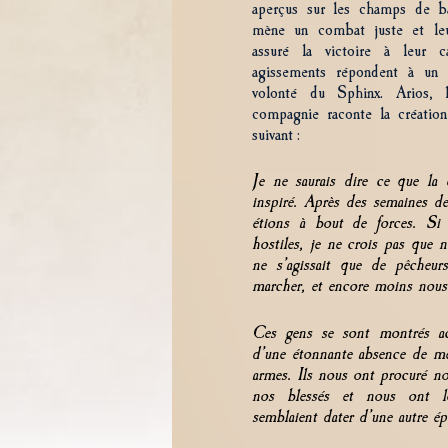
aperçus sur les champs de bat
mène un combat juste et leu
assuré la victoire à leur 
agissements répondent à un d
volonté du Sphinx. Arios, 
compagnie raconte la créatio
suivant :
Je ne saurais dire ce que la 
inspiré. Après des semaines d
étions à bout de forces. Si 
hostiles, je ne crois pas que n
ne s’agissait que de pêcheu
marcher, et encore moins nous
Ces gens se sont montrés acc
d’une étonnante absence de méf
armes. Ils nous ont procuré no
nos blessés et nous ont l
semblaient dater d’une autre é