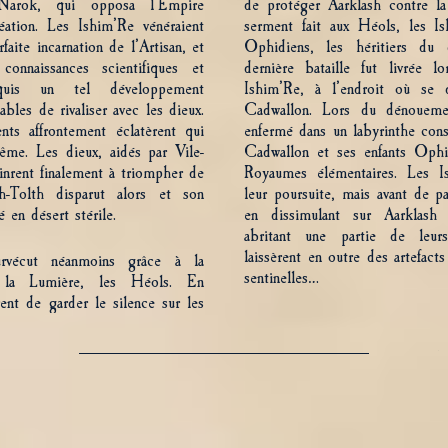
’Narok, qui opposa l’Empire
de protéger Aarklash contre la
ation. Les Ishim’Re vénéraient
serment fait aux Héols, les Is
aite incarnation de l’Artisan, et
Ophidiens, les héritiers du d
 connaissances scientifiques et
dernière bataille fut livrée l
quis un tel développement
Ishim’Re, à l’endroit où se d
ables de rivaliser avec les dieux.
Cadwallon. Lors du dénouemen
ents affrontement éclatèrent qui
enfermé dans un labyrinthe cons
même. Les dieux, aidés par Vile-
Cadwallon et ses enfants Ophid
inrent finalement à triompher de
Royaumes élémentaires. Les Is
h-Tolth disparut alors et son
leur poursuite, mais avant de par
 en désert stérile.
en dissimulant sur Aarklash 
abritant une partie de leurs
laissèrent en outre des artefac
rvécut néanmoins grâce à la
sentinelles…
 la Lumière, les Héols. En
rent de garder le silence sur les