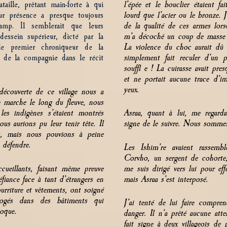
aille, prêtant main-forte à qui
l’épée et le bouclier étaient f
r présence a presque toujours
lourd que l’acier ou le bronze. J
camp. Il semblerait que leurs
de la qualité de ces armes lors
essein supérieur, dicté par la
m’a décoché un coup de masse à
le premier chroniqueur de la
La violence du choc aurait dû 
n de la compagnie dans le récit
simplement fait reculer d’un
souffl e ! La cuirasse avait pre
et ne portait aucune trace d’i
yeux.
découverte de ce village nous a
e marche le long du fleuve, nous
les indigènes s’étaient montrés
Asraa, quant à lui, me regarda
ous aurions pu leur tenir tête. Il
signe de le suivre. Nous somme
rs, mais nous pouvions à peine
 défendre.
Les Ishim’re avaient rassembl
Corvho, un sergent de cohorte,
ueillants, faisant même preuve
me suis dirigé vers lui pour eff
iance face à tant d’étrangers en
mais Asraa s’est interposé.
urriture et vêtements, ont soigné
ogés dans des bâtiments qui
J’ai tenté de lui faire compre
poque.
danger. Il n’a prêté aucune atte
fait signe à deux villageois de