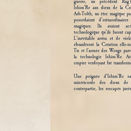
guerre, un précédent Rag
Ishim’Re aux dieux de la Cré
Arh-Tolth, un être magique parf
possédaient d’extraordinaires
magiques. Ils avaient ac
technologique qu’ils furent cap
L’inévitable arriva et de viol
ébranlèrent la Création elle-
Tis et l’armée des Worgs parv
la technologie Ishim’Re. Ar
empire verdoyant fut transformé
Une poignée d’Ishim’Re su
miséricorde des dieux de
contrepartie, les rescapés jurè