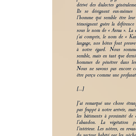
dérivé des dialectes généraleme
Ils se désignent eux-mêmes
l’homme qui semble être leur 
témoignent guère la déférence 
sous le nom de « Asraa ». La c
j’ai compris, le nom de « Kas
langage, nos hôtes font preuve
à notre égard. Nous somme
semble, mais en tant que dernier
hommes de pénétrer dans les
Nous ne savons pas encore ce 
être perçu comme une profanat
[...]
J’ai remarqué une chose étran
pas frappé à notre arrivée, mai
les bâtiments à proximité de
l’abandon. La végétation 
l’intérieur. Les nôtres, en reva
du secteur habité par les pêche