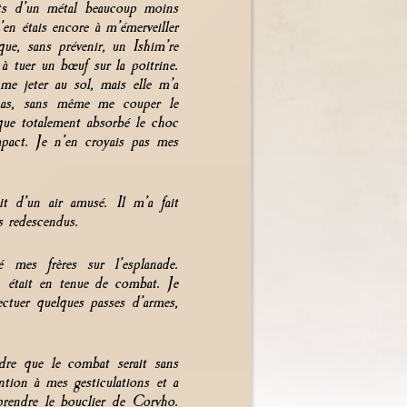
aits d’un métal beaucoup moins
’en étais encore à m’émerveiller
que, sans prévenir, un Ishim’re
 tuer un bœuf sur la poitrine.
me jeter au sol, mais elle m’a
 pas, sans même me couper le
sque totalement absorbé le choc
mpact. Je n’en croyais pas mes
it d’un air amusé. Il m’a fait
s redescendus.
é mes frères sur l’esplanade.
 était en tenue de combat. Je
ectuer quelques passes d’armes,
ndre que le combat serait sans
ntion à mes gesticulations et a
 prendre le bouclier de Corvho.