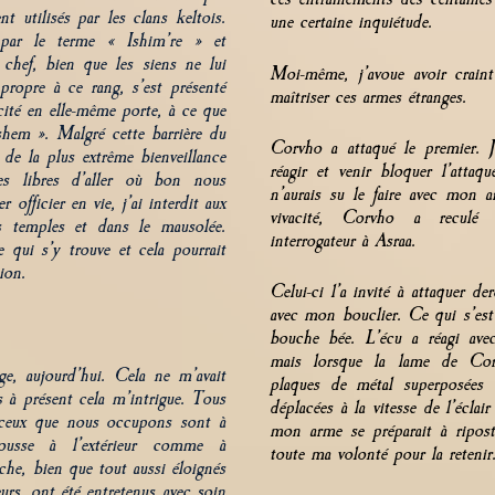
nt utilisés par les clans keltois.
une certaine inquiétude.
 par le terme « Ishim’re » et
chef, bien que les siens ne lui
Moi-même, j’avoue avoir craint
propre à ce rang, s’est présenté
maîtriser ces armes étranges.
ité en elle-même porte, à ce que
hem ». Malgré cette barrière du
Corvho a attaqué le premier. J
 de la plus extrême bienveillance
réagir et venir bloquer l’attaq
s libres d’aller où bon nous
n’aurais su le faire avec mon a
 officier en vie, j’ai interdit aux
vivacité, Corvho a reculé 
 temples et dans le mausolée.
interrogateur à Asraa.
qui s’y trouve et cela pourrait
ion.
Celui-ci l’a invité à attaquer de
avec mon bouclier. Ce qui s’est 
bouche bée. L’écu a réagi avec
mais lorsque la lame de Corv
ge, aujourd’hui. Cela ne m’avait
plaques de métal superposées 
s à présent cela m’intrigue. Tous
déplacées à la vitesse de l’éclair
 ceux que nous occupons sont à
mon arme se préparait à riposte
pousse à l’extérieur comme à
toute ma volonté pour la retenir
nche, bien que tout aussi éloignés
urs, ont été entretenus avec soin