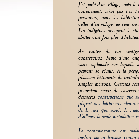
J’ai parlé d’un village, mais le
communauté n’est pas très im
personnes, mais les habitat
celles d’un village, au sens où
Les indigènes occupent le sit
abriter cent fois plus d’habitan
Au centre de ces vestige
construction, haute d’une vin
vaste esplanade sur laquelle
peuvent se réunir. À la périp
plusieurs bâtiments de moindre
simples maisons. Certains res
pourraient servir de casernem
dernières
constructions que n
plupart
des bâtiments alentou
de la mer que réside la major
d’ailleurs la seule installation 
La communication est malai
parlent aucun langage connu