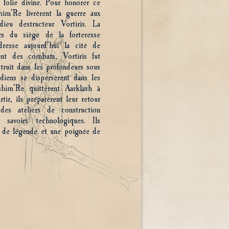
 folie divine. Pour honorer ce
him’Re livrèrent la guerre aux
ieu destructeur Vortiris. La
ors du siège de la forteresse
resse aujourd’hui la cité de
t des combats, Vortiris fut
truit dans les profondeurs sous
iens se dispersèrent dans les
him’Re quittèrent Aarklash à
tir, ils préparèrent leur retour
des ateliers de construction
 savoirs technologiques. Ils
ts de légende et une poignée de