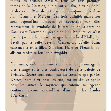
toutes les divinités Sessairs. Dans les tous premiers
temps de la Création, elle s’unit à Lahn, dieu du soleil
et des cieux. Mais de cette union ne naquirent que deux
fils : Cianath et Murgan. Ces trois divinités masculines
sont aujourd’hui tombées en désuétude car elles
représentent le symbole de la stérilité de la terre de
Danu avant l’arrivée du peuple de Kel. En effet, ce n’est
que le jour où la déesse partagea la couche d’Eladh, qui
devait par la suite devenir Cernunnos, qu’elle donna
naissance à trois filles, Siobhan, Fiann et Neraidh, qui
allaient rendre sa fertilité à Avagddu.
Cernunnos, enfin, demeure à ce jour le personnage le
plus étrange et le plus controversé de cette galerie de
divinités. Révéré tout autant par les Sessairs que par les
Drunes, demi-dieu pour les uns, roi maudit et spolié
pour les autres, le mystère qui entoure sa légende
continue encore aujourd’hui d’inspirer les bardes
d’Aarklash.