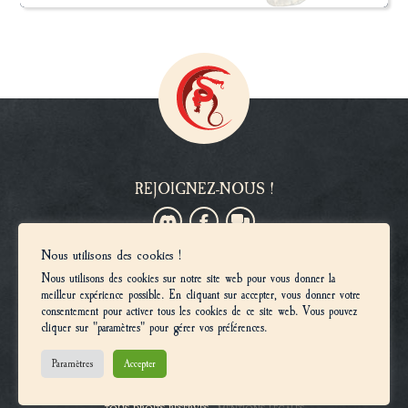
REJOIGNEZ-NOUS !
Nous utilisons des cookies !
VOUS SOUHAITEZ DEVENIR MEMBRE ?
Nous utilisons des cookies sur notre site web pour vous donner la
Inscriptions
meilleur expérience possible. En cliquant sur accepter, vous donner votre
consentement pour activer tous les cookies de ce site web. Vous pouvez
cliquer sur "paramètres" pour gérer vos préférences.
© 2025, LES UNIVERS CONFRONTATION ET AT-43 SONT LA PROPRIÉTÉ DE
Paramètres
Accepter
MONOLITH BOARD GAMES. CADWALLON™ ET AARKLASH™ SONT DES MARQUES
DE MONOLITH BOARD GAMES. CONFRONTATION™ EST UNE MARQUE DE
STELLAR LICENCING & CONSULTING LIMITED. TOUS DROITS RÉSERVÉS