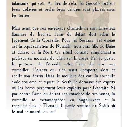
infamante qui soit. Au lieu de cela, les Sessairs brûlent
leurs cadavres et seules leurs cendres sont placées sous
les tertres.
Mais avant que son enveloppe charnelle ne soit livrée aux
flammes du bûcher, l’âme du défunt doit subir le
Jugement de la Corneille. Pour les Sessairs, cet oiseau
est la représentation de Neraidh, troisième fille de Danu
et déesse de la Mort. Ce rituel consiste simplement à
prélever un morceau de chair sur le corps. Par ce geste,
la prêtresse de Neraidh offre l’âme du mort aux
corneilles. L’oiseau qui s’en saisit l’emporte alors et
scelle son destin. Dans le meilleur des cas, la corneille
avale son âme et rejoint le Scâth, le domaine des esprits
où les héros perpétuent leurs exploits pour l’éternité. Si
par contre l’âme du défunt est entachée de ses fautes, la
corneille se métamorphose en Engoulevent et la
recrache dans le Thanaan, la partie sombre du Scâth où
le mal se nourrit du mal.