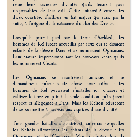
renié leurs anciennes divinités qu’ils tenaient pour
responsables de leur exil. Cette animosité envers les
dieux constitue d’ailleurs un fait majeur qui sera, par la
suite, à l’origine de la naissance du clan des Drunes.
Lorsqu’ils prirent pied sur la terre d’Aarklash, les
hommes de Kel furent accueillis par ceux qui se disaient
enfants de la déesse Danu et se nommaient Ogmanans.
Leur stature impressionna tant les nouveaux venus qu’ils
les nommèrent Géants.
Les Ogmanans se montrèrent amicaux et ne
demandèrent qu’une seule chose pour tribut : les
hommes de Kel pourraient s’installer ici, chasser et
cultiver la terre en paix à la seule condition qu’ils jurent
respect et allégeance à Danu. Mais les Keltois refusèrent
de se soumettre à nouveau aux caprices d’une divinité.
Trois grandes batailles s’ensuivirent, au cours desquelles
les Keltois affrontèrent les enfants de la déesse : les
Ogmanans et les Centaures. Mais à chaque fois, la