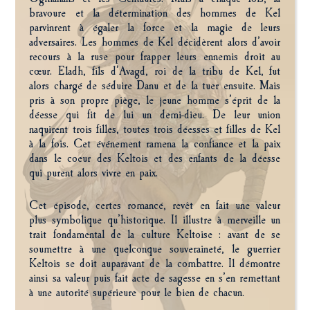
bravoure et la détermination des hommes de Kel
parvinrent à égaler la force et la magie de leurs
adversaires. Les hommes de Kel décidèrent alors d’avoir
recours à la ruse pour frapper leurs ennemis droit au
cœur. Eladh, fils d’Avagd, roi de la tribu de Kel, fut
alors chargé de séduire Danu et de la tuer ensuite. Mais
pris à son propre piège, le jeune homme s’éprit de la
déesse qui fit de lui un demi-dieu. De leur union
naquirent trois filles, toutes trois déesses et filles de Kel
à la fois. Cet événement ramena la confiance et la paix
dans le coeur des Keltois et des enfants de la déesse
qui purent alors vivre en paix.
Cet épisode, certes romancé, revêt en fait une valeur
plus symbolique qu’historique. Il illustre à merveille un
trait fondamental de la culture Keltoise : avant de se
soumettre à une quelconque souveraineté, le guerrier
Keltois se doit auparavant de la combattre. Il démontre
ainsi sa valeur puis fait acte de sagesse en s’en remettant
à une autorité supérieure pour le bien de chacun.