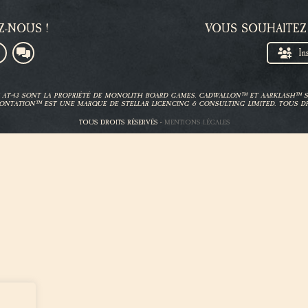
Z-NOUS !
VOUS SOUHAITEZ
In
ET AT-43 SONT LA PROPRIÉTÉ DE MONOLITH BOARD GAMES. CADWALLON™ ET AARKLASH™
ONTATION™ EST UNE MARQUE DE STELLAR LICENCING & CONSULTING LIMITED. TOUS DR
TOUS DROITS RÉSERVÉS -
MENTIONS LÉGALES