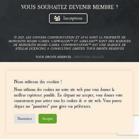
VOUS SOUHAITEZ DEVENIR MEMBRE ?
Inscriptions
© 2025, LES UNIVERS CONFRONTATION ET AT-43 SONT LA PROPRIÉTÉ DE
MONOLITH BOARD GAMES. CADWALLON™ ET AARKLASH™ SONT DES MARQUES
DE MONOLITH BOARD GAMES. CONFRONTATION™ EST UNE MARQUE DE
STELLAR LICENCING & CONSULTING LIMITED. TOUS DROITS RÉSERVÉS
TOUS DROITS RÉSERVÉS -
MENTIONS LÉGALES
Nous utilisons des cookies !
Nous utilisons des cookies sur notre site web pour vous donner la
meilleur expérience possible. En cliquant sur accepter, vous donner votre
consentement pour activer tous les cookies de ce site web. Vous pouvez
cliquer sur "paramètres" pour gérer vos préférences.
Paramètres
Accepter