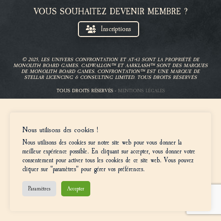
VOUS SOUHAITEZ DEVENIR MEMBRE ?
Inscriptions
© 2025, LES UNIVERS CONFRONTATION ET AT-43 SONT LA PROPRIÉTÉ DE
MONOLITH BOARD GAMES. CADWALLON™ ET AARKLASH™ SONT DES MARQUES
DE MONOLITH BOARD GAMES. CONFRONTATION™ EST UNE MARQUE DE
STELLAR LICENCING & CONSULTING LIMITED. TOUS DROITS RÉSERVÉS
TOUS DROITS RÉSERVÉS -
MENTIONS LÉGALES
Nous utilisons des cookies !
Nous utilisons des cookies sur notre site web pour vous donner la
meilleur expérience possible. En cliquant sur accepter, vous donner votre
consentement pour activer tous les cookies de ce site web. Vous pouvez
cliquer sur "paramètres" pour gérer vos préférences.
Paramètres
Accepter