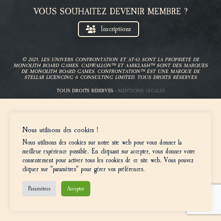
VOUS SOUHAITEZ DEVENIR MEMBRE ?
Inscriptions
© 2025, LES UNIVERS CONFRONTATION ET AT-43 SONT LA PROPRIÉTÉ DE
MONOLITH BOARD GAMES. CADWALLON™ ET AARKLASH™ SONT DES MARQUES
DE MONOLITH BOARD GAMES. CONFRONTATION™ EST UNE MARQUE DE
STELLAR LICENCING & CONSULTING LIMITED. TOUS DROITS RÉSERVÉS
TOUS DROITS RÉSERVÉS -
MENTIONS LÉGALES
Nous utilisons des cookies !
Nous utilisons des cookies sur notre site web pour vous donner la
meilleur expérience possible. En cliquant sur accepter, vous donner votre
consentement pour activer tous les cookies de ce site web. Vous pouvez
cliquer sur "paramètres" pour gérer vos préférences.
Paramètres
Accepter