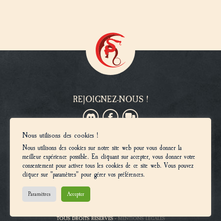
REJOIGNEZ-NOUS !
Nous utilisons des cookies !
VOUS SOUHAITEZ DEVENIR MEMBRE ?
Nous utilisons des cookies sur notre site web pour vous donner la
Inscriptions
meilleur expérience possible. En cliquant sur accepter, vous donner votre
consentement pour activer tous les cookies de ce site web. Vous pouvez
cliquer sur "paramètres" pour gérer vos préférences.
© 2025, LES UNIVERS CONFRONTATION ET AT-43 SONT LA PROPRIÉTÉ DE
Paramètres
Accepter
MONOLITH BOARD GAMES. CADWALLON™ ET AARKLASH™ SONT DES MARQUES
DE MONOLITH BOARD GAMES. CONFRONTATION™ EST UNE MARQUE DE
STELLAR LICENCING & CONSULTING LIMITED. TOUS DROITS RÉSERVÉS
TOUS DROITS RÉSERVÉS -
MENTIONS LÉGALES