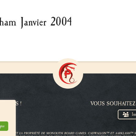
kham Janvier 2004
Z-NOUS !
VOUS SOUHAITEZ
In
pter
ET AT-43 SONT LA PROPRIÉTÉ DE MONOLITH BOARD GAMES. CADWALLON™ ET AARKLASH™