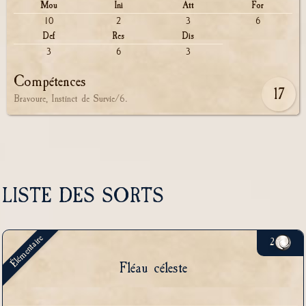
Mou
Ini
Att
For
10
2
3
6
Def
Res
Dis
3
6
3
Compétences
17
Bravoure, Instinct de Survie/6.
LISTE DES SORTS
Élémentaire
2
Fléau céleste