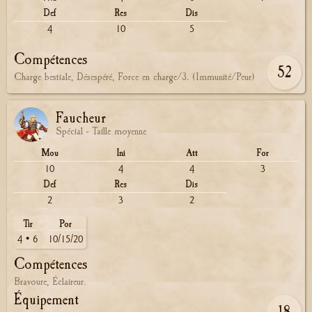
Def
Res
Dis
4
10
5
Compétences
52
Charge bestiale, Désespéré, Force en charge/3. (Immunité/Peur)
Faucheur
Spécial - Taille moyenne
Mou
Ini
Att
For
10
4
4
3
Def
Res
Dis
2
3
2
Tir
Por
4 • 6
10/15/20
Compétences
Bravoure, Éclaireur.
Équipement
18