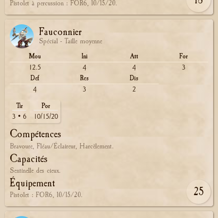
Pistolet à percussion : FOR6, 10/15/20.
Fauconnier
Spécial - Taille moyenne
Mou
Ini
Att
For
12.5
4
4
3
Def
Res
Dis
4
3
2
Tir
Por
3 • 6
10/15/20
Compétences
Bravoure, Fléau/Éclaireur, Harcèlement.
Capacités
Sentinelle des cieux.
Équipement
25
Pistolet : FOR6, 10/15/20.