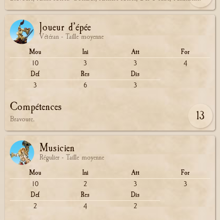
Joueur d’épée
Vétéran - Taille moyenne
Mou
Ini
Att
For
10
3
3
4
Def
Res
Dis
3
6
3
Compétences
13
Bravoure.
Musicien
Régulier - Taille moyenne
Mou
Ini
Att
For
10
2
3
3
Def
Res
Dis
2
4
2