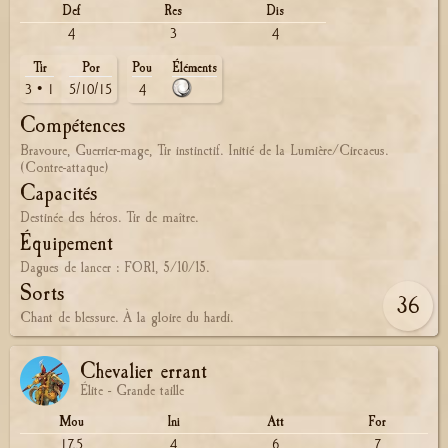
Def
Res
Dis
4
3
4
Tir
Por
Pou
Éléments
3 • 1
5/10/15
4
Compétences
Bravoure, Guerrier-mage, Tir instinctif. Initié de la Lumière/Circaeus.
(Contre-attaque)
Capacités
Destinée des héros. Tir de maître.
Équipement
Dagues de lancer : FOR1, 5/10/15.
Sorts
36
Chant de blessure. À la gloire du hardi.
Chevalier errant
Élite - Grande taille
Mou
Ini
Att
For
17.5
4
6
7