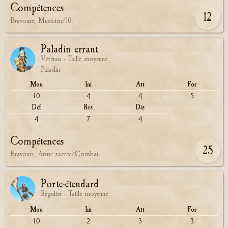
Compétences
12
Bravoure, Musicien/10.
Paladin errant
Vétéran - Taille moyenne
Paladin
Mou
Ini
Att
For
10
4
4
5
Def
Res
Dis
4
7
4
Compétences
25
Bravoure, Arme sacrée/Combat.
Porte-étendard
Régulier - Taille moyenne
Mou
Ini
Att
For
10
2
3
3