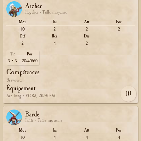
Archer
Régulier - Taille moyenne
Mou
Ini
Att
For
10
2
2
2
Def
Res
Dis
2
4
2
Tir
Por
3 • 3
20/40/60
Compétences
Bravoure.
Équipement
10
Arc long : FOR3, 20/40/60.
Barde
Initié - Taille moyenne
Mou
Ini
Att
For
10
4
4
4