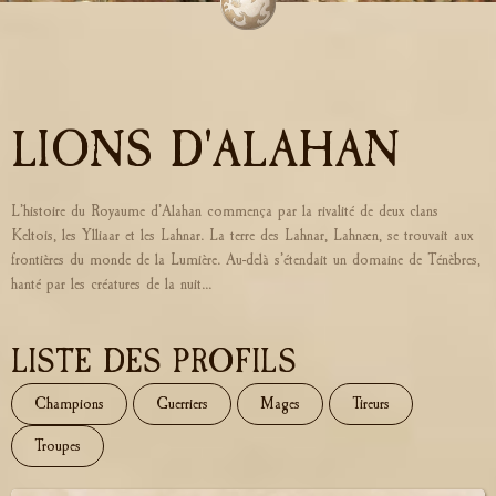
LIONS D'ALAHAN
L’histoire du Royaume d’Alahan commença par la rivalité de deux clans
Keltois, les Ylliaar et les Lahnar. La terre des Lahnar, Lahnæn, se trouvait aux
frontières du monde de la Lumière. Au-delà s’étendait un domaine de Ténèbres,
hanté par les créatures de la nuit...
LISTE DES PROFILS
Champions
Guerriers
Mages
Tireurs
Troupes