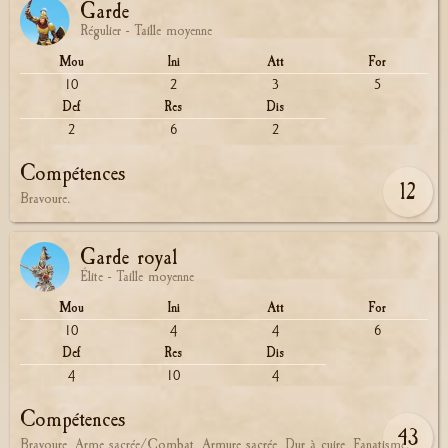
Garde
Régulier - Taille moyenne
Mou
Ini
Att
For
10
2
3
5
Def
Res
Dis
2
6
2
Compétences
12
Bravoure.
Garde royal
Élite - Taille moyenne
Mou
Ini
Att
For
10
4
4
6
Def
Res
Dis
4
10
4
Compétences
43
Bravoure, Arme sacrée/Combat, Armure sacrée, Dur à cuire, Fanatisme.