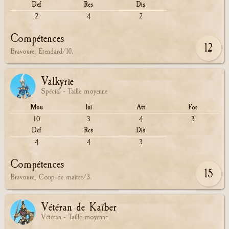
Def
Res
Dis
2
4
2
Compétences
12
Bravoure, Étendard/10.
Valkyrie
Spécial - Taille moyenne
Mou
Ini
Att
For
10
3
4
3
Def
Res
Dis
4
4
3
Compétences
15
Bravoure, Coup de maître/3.
Vétéran de Kaïber
Vétéran - Taille moyenne