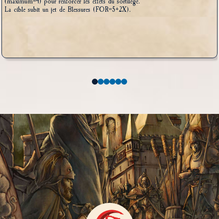
(maximum=4) pour renforcer les effets du sortilège.
La cible subit un jet de Blessures (FOR=5+2X).
0
1
2
3
4
5