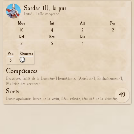
Sardar (I), le pur
Initié - Taille moyenne
Mou
Ini
Att
For
10
4
2
2
Def
Res
Dis
2
5
4
Pou
Éléments
5
Compétences
Bravoure. Initié de la Lumière/Hermétisme. (Artefact/1, Enchaînement/1,
Maîtrise des arcanes)
Sorts
49
Lueur apaisante, force de la vertu, fléau céleste, ténacité de la chimère.