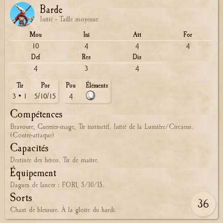
Barde
Initié - Taille moyenne
Mou
Ini
Att
For
10
4
4
4
Def
Res
Dis
4
3
4
Tir
Por
Pou
Éléments
3 • 1
5/10/15
4
Compétences
Bravoure, Guerrier-mage, Tir instinctif. Initié de la Lumière/Circaeus.
(Contre-attaque)
Capacités
Destinée des héros. Tir de maître.
Équipement
Dagues de lancer : FOR1, 5/10/15.
Sorts
36
Chant de blessure. À la gloire du hardi.