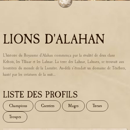
LIONS D'ALAHAN
L’histoire du Royaume d’Alahan commença par la rivalité de deux clans
Keltois, les Ylliaar et les Lahnar. La terre des Lahnar, Lahnæn, se trouvait aux
frontières du monde de la Lumière. Au-delà s’étendait un domaine de Ténèbres,
hanté par les créatures de la nuit...
LISTE DES PROFILS
Champions
Guerriers
Mages
Tireurs
Troupes