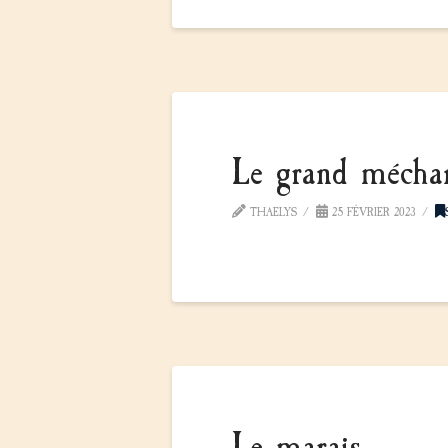
Le grand méchan
THAELYS
25 FÉVRIER 2023
Le marais.