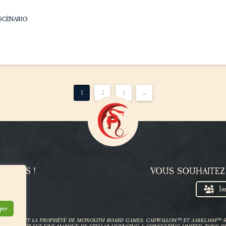
SCÉNARIO
1
2
3
→
Z-NOUS !
VOUS SOUHAITEZ
In
pter
ET AT-43 SONT LA PROPRIÉTÉ DE MONOLITH BOARD GAMES. CADWALLON™ ET AARKLASH™