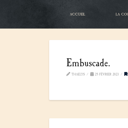
ACCUEIL
LA CO
Embuscade.
THAELYS
25 FÉVRIER 2023