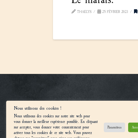
THAELYS
25 FÉVRIER 2023
REJOIGNE
Nous utilisons des cookies !
Nous utilisons des cookies sur notre site web pour
vous donner la meilleur expérience possible. En cliquant
sur accepter, vous donner votre consentement pour
Paramètres
Acce
activer tous les cookies de ce site web. Vous pouvez
© 2025, LES UNIVERS CONFRONTATION 