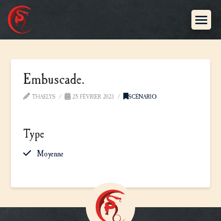
Embuscade.
THAELYS
25 FÉVRIER 2023
SCÉNARIO
Type
Moyenne