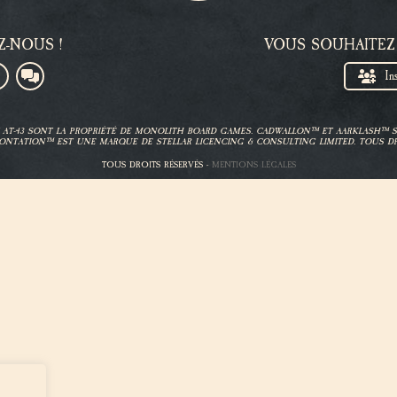
Z-NOUS !
VOUS SOUHAITEZ
In
ET AT-43 SONT LA PROPRIÉTÉ DE MONOLITH BOARD GAMES. CADWALLON™ ET AARKLASH™
ONTATION™ EST UNE MARQUE DE STELLAR LICENCING & CONSULTING LIMITED. TOUS DR
TOUS DROITS RÉSERVÉS -
MENTIONS LÉGALES