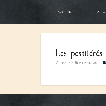
ACCUEIL
LA CO
Les pestiférés
THAELYS
25 FÉVRIER 2023