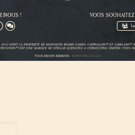
Z-NOUS !
VOUS SOUHAITEZ
In
ET AT-43 SONT LA PROPRIÉTÉ DE MONOLITH BOARD GAMES. CADWALLON™ ET AARKLASH™
ONTATION™ EST UNE MARQUE DE STELLAR LICENCING & CONSULTING LIMITED. TOUS DR
TOUS DROITS RÉSERVÉS -
MENTIONS LÉGALES