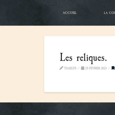
ACCUEIL
LA CO
Les reliques.
THAELYS
25 FÉVRIER 2023