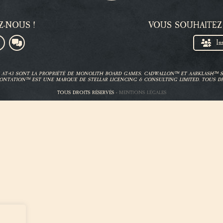
Z-NOUS !
VOUS SOUHAITEZ
In
ET AT-43 SONT LA PROPRIÉTÉ DE MONOLITH BOARD GAMES. CADWALLON™ ET AARKLASH™
ONTATION™ EST UNE MARQUE DE STELLAR LICENCING & CONSULTING LIMITED. TOUS DR
TOUS DROITS RÉSERVÉS -
MENTIONS LÉGALES