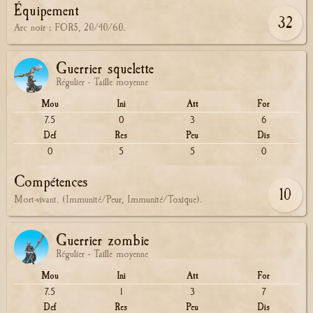
Équipement
32
Arc noir : FOR5, 20/40/60.
Guerrier squelette
Régulier - Taille moyenne
Mou
Ini
Att
For
7.5
0
3
6
Def
Res
Peu
Dis
0
5
5
0
Compétences
10
Mort-vivant. (Immunité/Peur, Immunité/Toxique).
Guerrier zombie
Régulier - Taille moyenne
Mou
Ini
Att
For
7.5
1
3
7
Def
Res
Peu
Dis