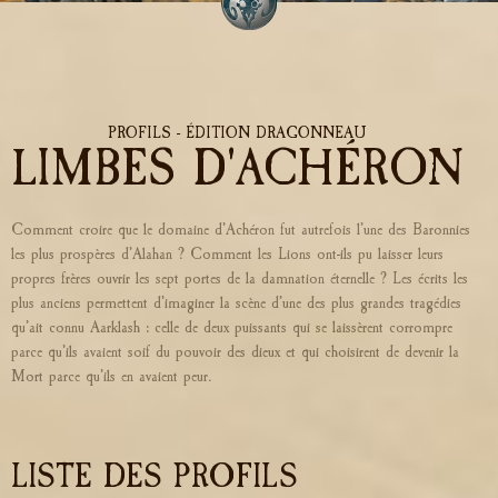
PROFILS - ÉDITION DRAGONNEAU
LIMBES D'ACHÉRON
Comment croire que le domaine d’Achéron fut autrefois l’une des Baronnies
les plus prospères d’Alahan ? Comment les Lions ont-ils pu laisser leurs
propres frères ouvrir les sept portes de la damnation éternelle ? Les écrits les
plus anciens permettent d’imaginer la scène d’une des plus grandes tragédies
qu’ait connu Aarklash : celle de deux puissants qui se laissèrent corrompre
parce qu’ils avaient soif du pouvoir des dieux et qui choisirent de devenir la
Mort parce qu’ils en avaient peur.
LISTE DES PROFILS