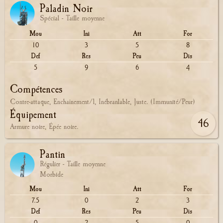
Paladin Noir
Spécial - Taille moyenne
Mou
Ini
Att
For
10
3
5
8
Def
Res
Peu
Dis
5
9
6
4
Compétences
Contre-attaque, Enchaînement/1, Inébranlable, Juste. (Immunité/Peur)
Équipement
46
Armure noire, Épée noire.
Pantin
Régulier - Taille moyenne
Morbide
Mou
Ini
Att
For
7.5
0
2
3
Def
Res
Peu
Dis