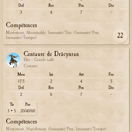
Def
Res
Peu
Dis
3
4
7
-
Compétences
Mort-vivant, Abominable, Immunité/Tête. (Immunité/Peur,
22
Immunité/Toxique)
Centaure de Dräcynran
Élite - Grande taille
Centaure
Mou
Ini
Att
For
17.5
2
4
5
Def
Res
Peu
Dis
2
6
7
-
Tir
Por
3 • 5
20/40/60
Compétences
Mort-vivant. Harcèlement. (Immunité/Peur, Immunité/Toxique)