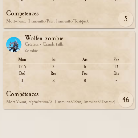
0
2
5
0
Compétences
5
Mort-vivant. (Immunité/Peur, Immunité/Toxique).
Wolfen zombie
Créature - Grande taille
Zombie
Mou
Ini
Att
For
12.5
3
6
13
Def
Res
Peu
Dis
3
8
8
-
Compétences
46
Mort-Vivant, régénération/5. (Immunité/Peur, Immunité/Toxique)