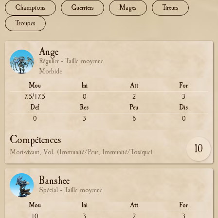
Champions
Guerriers
Mages
Tireurs
Troupes
Ange
Régulier - Taille moyenne
Morbide
Mou
Ini
Att
For
7.5/17.5
0
2
3
Def
Res
Peu
Dis
0
3
6
0
Compétences
10
Mort-vivant, Vol. (Immunité/Peur, Immunité/Toxique)
Banshee
Spécial - Taille moyenne
Mou
Ini
Att
For
10
3
2
3