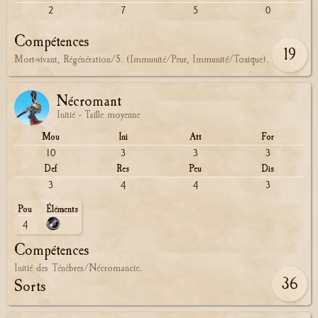
2
7
5
0
Compétences
19
Mort-vivant, Régénération/5. (Immunité/Peur, Immunité/Toxique).
Nécromant
Initié - Taille moyenne
Mou
Ini
Att
For
10
3
3
3
Def
Res
Peu
Dis
3
4
4
3
Pou
Éléments
4
Compétences
Initié des Ténèbres/Nécromancie.
36
Sorts