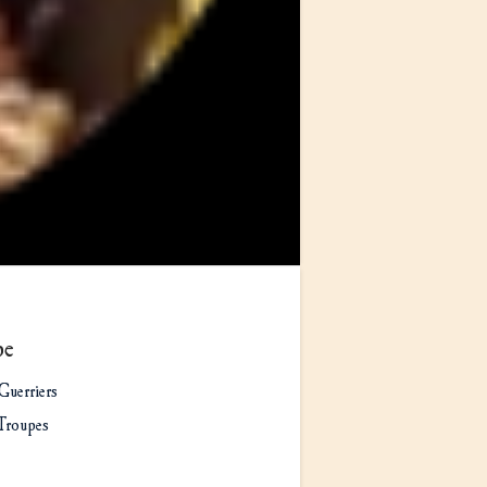
pe
Guerriers
Troupes