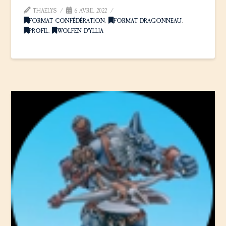
THAELYS
6 AVRIL 2022
FORMAT CONFÉDÉRATION
,
FORMAT DRAGONNEAU
,
PROFIL
,
WOLFEN D'YLLIA