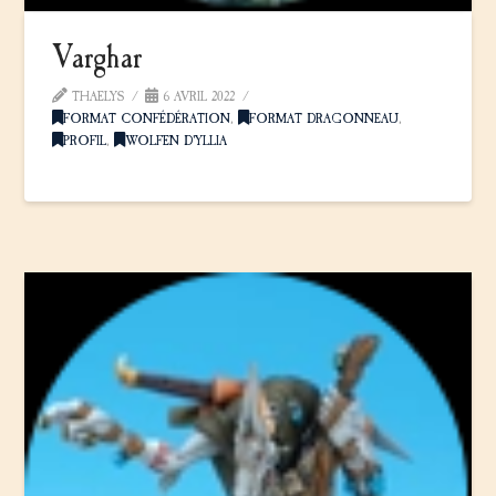
Varghar
THAELYS
6 AVRIL 2022
FORMAT CONFÉDÉRATION
,
FORMAT DRAGONNEAU
,
PROFIL
,
WOLFEN D'YLLIA