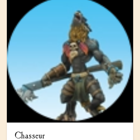
Chasseur