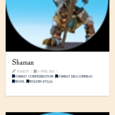
Shaman
THAELYS
6 AVRIL 2022
FORMAT CONFÉDÉRATION
,
FORMAT DRAGONNEAU
,
PROFIL
,
WOLFEN D'YLLIA