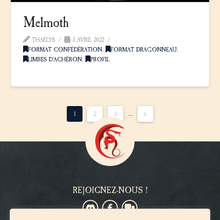
Melmoth
THAELYS
3 AVRIL 2022
FORMAT CONFÉDÉRATION
,
FORMAT DRAGONNEAU
,
LIMBES D'ACHÉRON
,
PROFIL
1
2
3
...
6
REJOIGNEZ-NOUS !