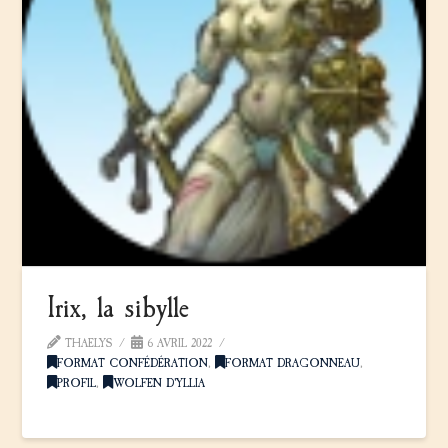
Irix, la sibylle
THAELYS
6 AVRIL 2022
FORMAT CONFÉDÉRATION
,
FORMAT DRAGONNEAU
,
PROFIL
,
WOLFEN D'YLLIA