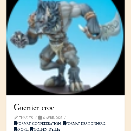
Guerrier croc
THAELYS
6 AVRIL 2022
FORMAT CONFÉDÉRATION
,
FORMAT DRAGONNEAU
,
PROFIL
,
WOLFEN D'YLLIA