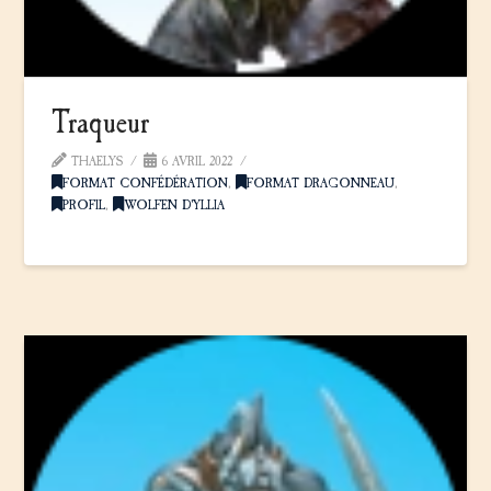
Traqueur
THAELYS
6 AVRIL 2022
FORMAT CONFÉDÉRATION
,
FORMAT DRAGONNEAU
,
PROFIL
,
WOLFEN D'YLLIA