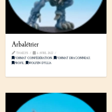
Arbalétrier
THAELYS
6 AVRIL 2022
FORMAT CONFÉDÉRATION
,
FORMAT DRAGONNEAU
,
PROFIL
,
WOLFEN D'YLLIA