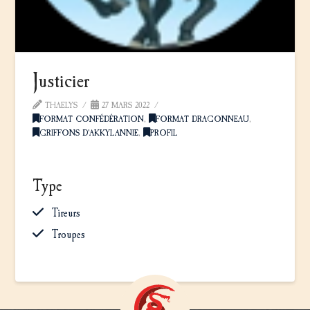
Justicier
THAELYS
27 MARS 2022
FORMAT CONFÉDÉRATION
,
FORMAT DRAGONNEAU
,
GRIFFONS D'AKKYLANNIE
,
PROFIL
Type
Tireurs
Troupes