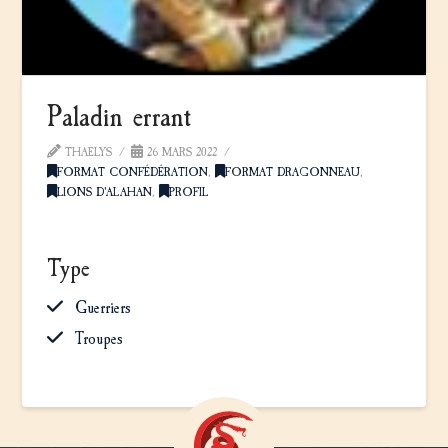
Paladin errant
THAELYS
26 MARS 2022
FORMAT CONFÉDÉRATION
,
FORMAT DRAGONNEAU
,
LIONS D'ALAHAN
,
PROFIL
Type
Guerriers
Troupes