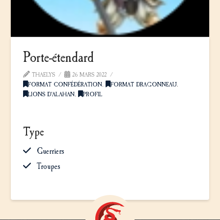
Porte-étendard
THAELYS
26 MARS 2022
FORMAT CONFÉDÉRATION
,
FORMAT DRAGONNEAU
,
LIONS D'ALAHAN
,
PROFIL
Type
Guerriers
Troupes