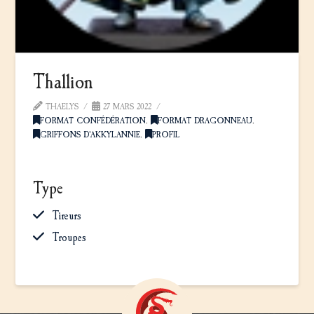
Thallion
THAELYS
27 MARS 2022
FORMAT CONFÉDÉRATION
,
FORMAT DRAGONNEAU
,
GRIFFONS D'AKKYLANNIE
,
PROFIL
Type
Tireurs
Troupes