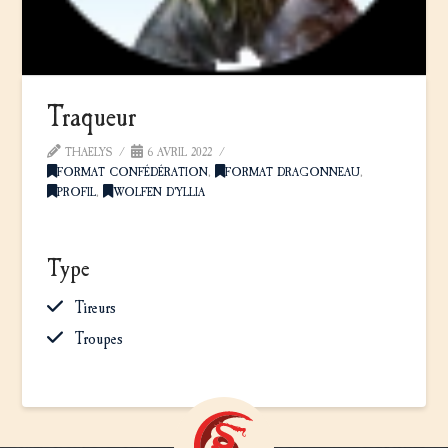
Traqueur
THAELYS
6 AVRIL 2022
FORMAT CONFÉDÉRATION
,
FORMAT DRAGONNEAU
,
PROFIL
,
WOLFEN D'YLLIA
Type
Tireurs
Troupes