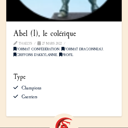
Abel (I), le colérique
THAELYS
27 MARS 2022
FORMAT CONFÉDÉRATION
,
FORMAT DRAGONNEAU
,
GRIFFONS D'AKKYLANNIE
,
PROFIL
Type
Champions
Guerriers