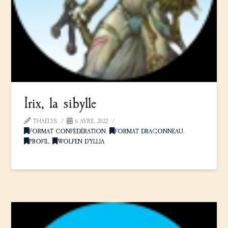
Irix, la sibylle
THAELYS
6 AVRIL 2022
FORMAT CONFÉDÉRATION
,
FORMAT DRAGONNEAU
,
PROFIL
,
WOLFEN D'YLLIA