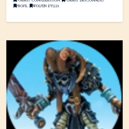
FORMAT CONFÉDÉRATION
,
FORMAT DRAGONNEAU
,
PROFIL
,
WOLFEN D'YLLIA