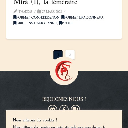
Mirà (I), la téméraire
THAELYS
27 MARS 2022
FORMAT CONFÉDÉRATION
,
FORMAT DRAGONNEAU
,
GRIFFONS D'AKKYLANNIE
,
PROFIL
1
2
REJOIGNEZ-NOUS !
Nous utilisons des cookies !
VOUS SOUHAITEZ DEVENIR MEMBRE ?
Nous utilisons des cookies sur notre site web pour vous donner la