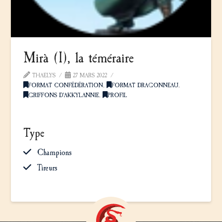
Mirà (I), la téméraire
THAELYS
27 MARS 2022
FORMAT CONFÉDÉRATION
,
FORMAT DRAGONNEAU
,
GRIFFONS D'AKKYLANNIE
,
PROFIL
Type
Champions
Tireurs