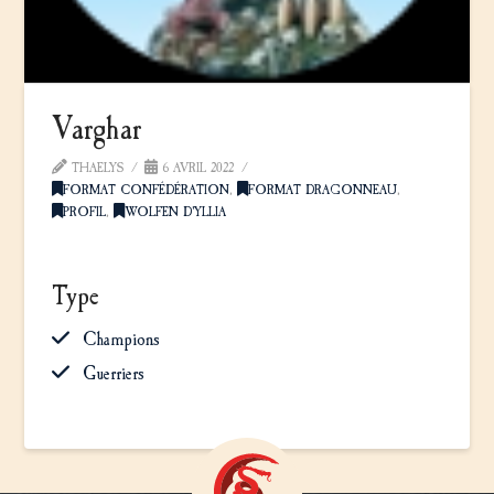
Varghar
THAELYS
6 AVRIL 2022
FORMAT CONFÉDÉRATION
,
FORMAT DRAGONNEAU
,
PROFIL
,
WOLFEN D'YLLIA
Type
Champions
Guerriers